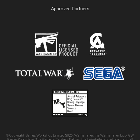
Approved Partners
© Copyright Games Workshop Limited 2026. Warhammer, the Warhammer logo, GW,
Games Workshop, The Game of Fantasy Battles, the twin-tailed comet logo, and all